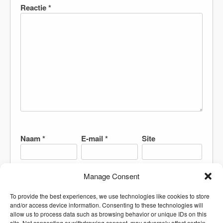
Reactie
*
Naam
*
E-mail
*
Site
Manage Consent
Mijn naam, e-mail en site bewaren in deze browser
To provide the best experiences, we use technologies like cookies to store
voor de volgende keer wanneer ik een reactie
and/or access device information. Consenting to these technologies will
plaats.
allow us to process data such as browsing behavior or unique IDs on this
site. Not consenting or withdrawing consent, may adversely affect certain