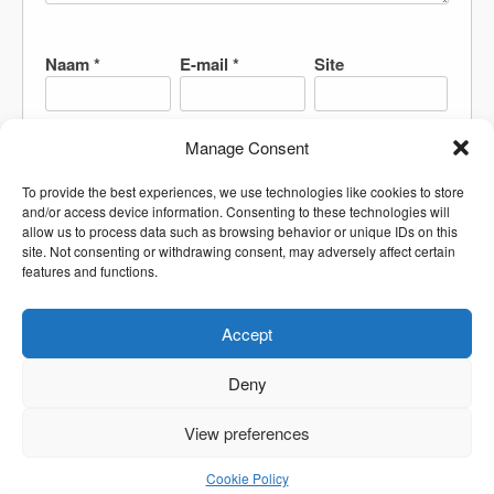
Naam
*
E-mail
*
Site
Manage Consent
Mijn naam, e-mail en site bewaren in deze browser
To provide the best experiences, we use technologies like cookies to store
voor de volgende keer wanneer ik een reactie
and/or access device information. Consenting to these technologies will
plaats.
allow us to process data such as browsing behavior or unique IDs on this
site. Not consenting or withdrawing consent, may adversely affect certain
features and functions.
Accept
Deny
View preferences
Proudly powered by WordPress
|
Theme: Resi by
modernthemes.net
Cookie Policy