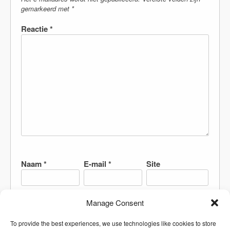
gemarkeerd met
*
Reactie
*
Naam
*
E-mail
*
Site
Manage Consent
Mijn naam, e-mail en site bewaren in deze browser
To provide the best experiences, we use technologies like cookies to store
voor de volgende keer wanneer ik een reactie