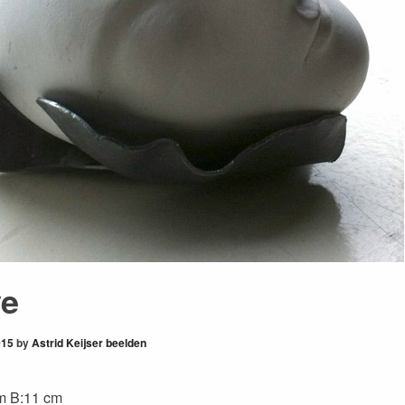
ve
015
by
Astrid Keijser beelden
cm B:11 cm