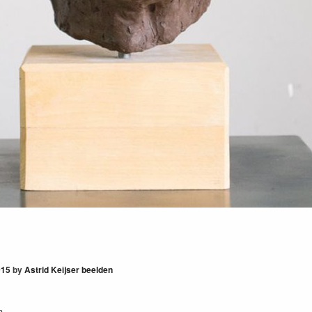
015
by
Astrid Keijser beelden
m