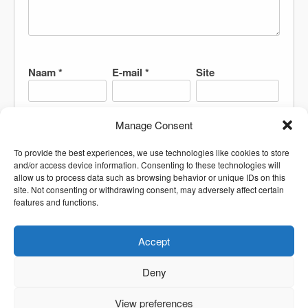
Naam
*
E-mail
*
Site
Manage Consent
Mijn naam, e-mail en site bewaren in deze browser
To provide the best experiences, we use technologies like cookies to store
voor de volgende keer wanneer ik een reactie
and/or access device information. Consenting to these technologies will
plaats.
allow us to process data such as browsing behavior or unique IDs on this
site. Not consenting or withdrawing consent, may adversely affect certain
features and functions.
Accept
Deny
View preferences